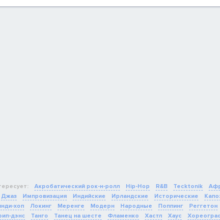
тересует:
Акробатический рок-н-ролл
Hip-Hop
R&B
Tecktonik
Афр
Джаз
Импровизация
Индийские
Ирландские
Исторические
Капо
нди-хоп
Локинг
Меренге
Модерн
Народные
Поппинг
Реггетон
рип-дэнс
Танго
Танец на шесте
Фламенко
Хастл
Хаус
Хореогра