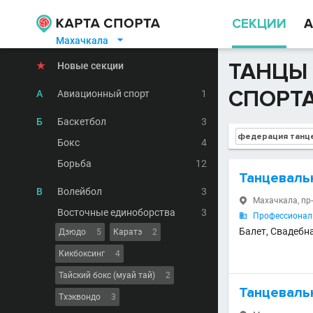
СЕКЦИИ
А
Махачкала

ТАНЦЫ 
★
Новые секции
СПОРТ
А
Авиационный спорт
1
Б
Баскетбол
3
Бокс
4
Борьба
12
Танцеваль
В
Волейбол
3
Махачкала, пр-

Восточные единоборства
3
Профессиональ

Балет, Свадебн
Дзюдо
5
Каратэ
2
Кикбоксинг
4
Тайский бокс (муай тай)
2
Танцеваль
Тхэквондо
3