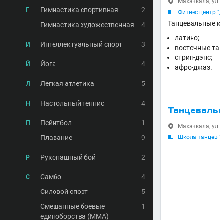
Махачкала, ул.

Г
Гимнастика спортивная
2
Фитнес центр 

Танцевальные к
Гимнастика художественная
4
латино;
И
Интеллектуальный спорт
3
восточные та
стрип-дэнс;
Й
Йога
4
афро-джаз.
Л
Легкая атлетика
5
Н
Настольный теннис
4
Танцеваль
П
Пейнтбол
1
Махачкала, ул.

Плавание
9
Школа танцев 

Р
Рукопашный бой
2
С
Самбо
4
Силовой спорт
5
Смешанные боевые
1
единоборства (MMA)