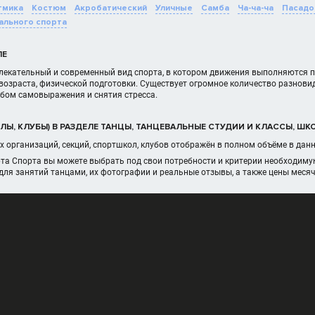
тмика
Костюм
Акробатический
Уличные
Самба
Ча-ча-ча
Пасадо
ального спорта
ЛЕ
влекательный и современный вид спорта, в котором движения выполняются по
возраста, физической подготовки. Существует огромное количество разнови
бом самовыражения и снятия стресса.
Ы, КЛУБЫ) В РАЗДЕЛЕ ТАНЦЫ, ТАНЦЕВАЛЬНЫЕ СТУДИИ И КЛАССЫ, ШК
 организаций, секций, спортшкол, клубов отображён в полном объёме в дан
рта Спорта вы можете выбрать под свои потребности и критерии необходим
для занятий танцами, их фотографии и реальные отзывы, а также цены меся