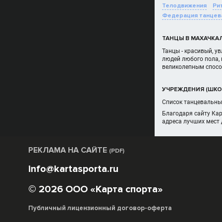
Телодвижения
Ри
Федерация танцев
ТАНЦЫ В МАХАЧКА
Танцы - красивый, у
людей любого пола, 
великолепным спосо
УЧРЕЖДЕНИЯ (ШКОЛ
Список танцевальных
Благодаря сайту Ка
адреса лучших мест 
РЕКЛАМА НА САЙТЕ
(PDF)
info@kartasporta.ru
© 2026 ООО «Карта спорта»
Публичный лицензионный договор-оферта