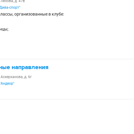
 Ляхова, д. 47в
"Дива-спорт"
лассы, организованные в клубе:
нцы;
ные направления
 Аскерханова, д. 6г
"Андеор"