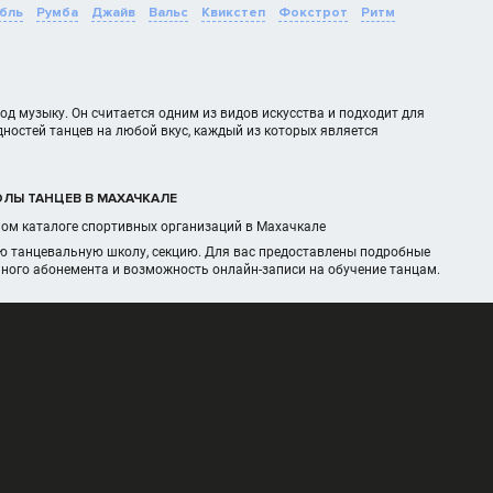
бль
Румба
Джайв
Вальс
Квикстеп
Фокстрот
Ритм
д музыку. Он считается одним из видов искусства и подходит для
дностей танцев на любой вкус, каждый из которых является
ОЛЫ ТАНЦЕВ В МАХАЧКАЛЕ
ном каталоге спортивных организаций в Махачкале
ую танцевальную школу, секцию. Для вас предоставлены подробные
чного абонемента и возможность онлайн-записи на обучение танцам.