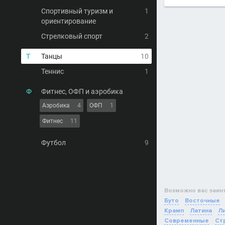
Спортивный туризм и
1
ориентирование
Стрелковый спорт
2
Т
Танцы
10
Теннис
1
Ф
Фитнес, ОФП и аэробика
Аэробика
4
ОФП
1
Фитнес
11
Футбол
9
Возможно вас заин
Буто
Восточные
Крамп
Латина
Ли
Современные
Ст