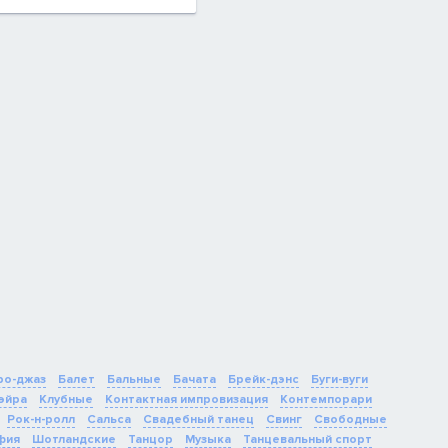
о-джаз
Балет
Бальные
Бачата
Брейк-дэнс
Буги-вуги
эйра
Клубные
Контактная импровизация
Контемпорари
Рок-н-ролл
Сальса
Свадебный танец
Свинг
Свободные
фия
Шотландские
Танцор
Музыка
Танцевальный спорт