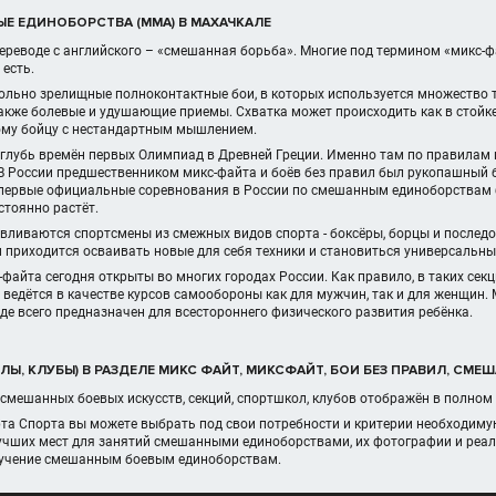
Е ЕДИНОБОРСТВА (MMA) В МАХАЧКАЛЕ
ереводе с английского – «смешанная борьба». Многие под термином «микс-ф
 есть.
ольно зрелищные полноконтактные бои, в которых используется множество т
также болевые и удушающие приемы. Схватка может происходить как в стойке,
ому бойцу с нестандартным мышлением.
 глубь времён первых Олимпиад в Древней Греции. Именно там по правилам
В России предшественником микс-файта и боёв без правил был рукопашный 
Впервые официальные соревнования в России по смешанным единоборствам б
стоянно растёт.
 вливаются спортсмены из смежных видов спорта - боксёры, борцы и послед
 приходится осваивать новые для себя техники и становиться универсальн
-файта сегодня открыты во многих городах России. Как правило, в таких се
ведётся в качестве курсов самообороны как для мужчин, так и для женщин. 
де всего предназначен для всестороннего физического развития ребёнка.
Ы, КЛУБЫ) В РАЗДЕЛЕ МИКС ФАЙТ, МИКСФАЙТ, БОИ БЕЗ ПРАВИЛ, СМЕ
смешанных боевых искусств, секций, спортшкол, клубов отображён в полном
рта Спорта вы можете выбрать под свои потребности и критерии необходим
учших мест для занятий смешанными единоборствами, их фотографии и реал
бучение смешанным боевым единоборствам.