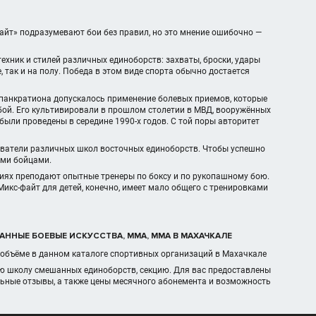
айт» подразумевают бои без правил, но это мнение ошибочно —
ехник и стилей различных единоборств: захваты, броски, удары
 так и на полу. Победа в этом виде спорта обычно достается
 панкратиона допускалось применение болевых приемов, которые
бой. Его культивировали в прошлом столетии в МВД, вооружённых
ыли проведены в середине 1990-х годов. С той поры авторитет
ователи различных школ восточных единоборств. Чтобы успешно
ыми бойцами.
кциях преподают опытные тренеры по боксу и по рукопашному бою.
Микс-файт для детей, конечно, имеет мало общего с тренировками
ШАННЫЕ БОЕВЫЕ ИСКУССТВА, MMA, ММА В МАХАЧКАЛЕ
 объёме в данном каталоге спортивных организаций в Махачкале
ую школу смешанных единоборств, секцию. Для вас предоставлены
ьные отзывы, а также цены месячного абонемента и возможность