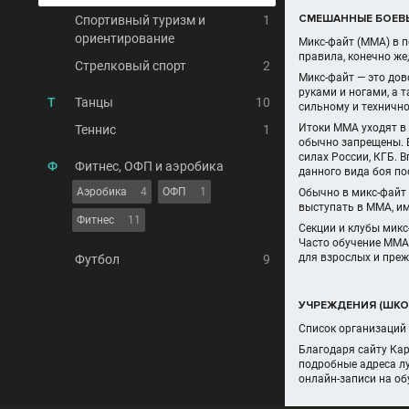
СМЕШАННЫЕ БОЕВЫ
Спортивный туризм и
1
ориентирование
Микс-файт (ММА) в п
правила, конечно же,
Стрелковый спорт
2
Микс-файт — это дов
руками и ногами, а 
Т
Танцы
10
сильному и техничн
Итоки ММА уходят в
Теннис
1
обычно запрещены. 
силах России, КГБ. 
Ф
Фитнес, ОФП и аэробика
данного вида боя по
Аэробика
4
ОФП
1
Обычно в микс-файт
выступать в ММА, им
Фитнес
11
Секции и клубы микс
Часто обучение ММА 
для взрослых и преж
Футбол
9
УЧРЕЖДЕНИЯ (ШКОЛ
Список организаций 
Благодаря сайту Ка
подробные адреса л
онлайн-записи на о