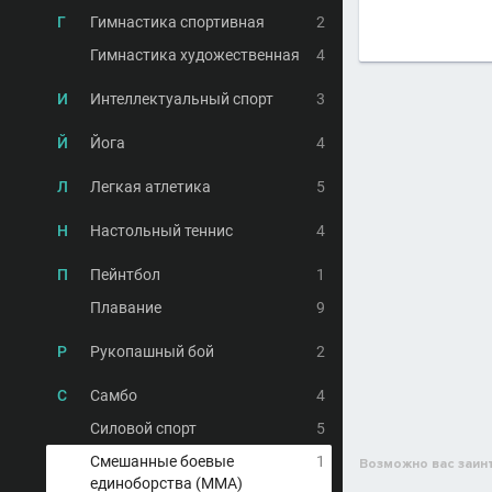
Г
Гимнастика спортивная
2
Гимнастика художественная
4
И
Интеллектуальный спорт
3
Й
Йога
4
Л
Легкая атлетика
5
Н
Настольный теннис
4
П
Пейнтбол
1
Плавание
9
Р
Рукопашный бой
2
С
Самбо
4
Силовой спорт
5
Смешанные боевые
1
Возможно вас заин
единоборства (MMA)