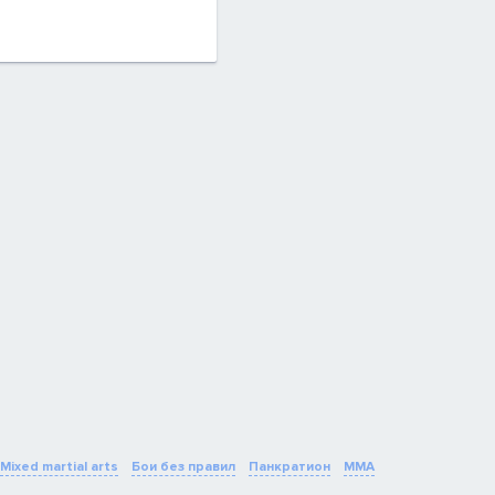
Mixed martial arts
Бои без правил
Панкратион
MMA