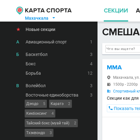
СЕКЦИИ
А
Махачкала

СМЕША
★
Новые секции
А
Авиационный спорт
1
Б
Баскетбол
3
Бокс
4
ММА
Борьба
12
Махачкала, ул.

1500р - 2200р

В
Волейбол
3
Спортивный кл

Восточные единоборства
3
Секции как для 
Дзюдо
5
Каратэ
2

Показать те
Кикбоксинг
4
Тайский бокс (муай тай)
2
Тхэквондо
3